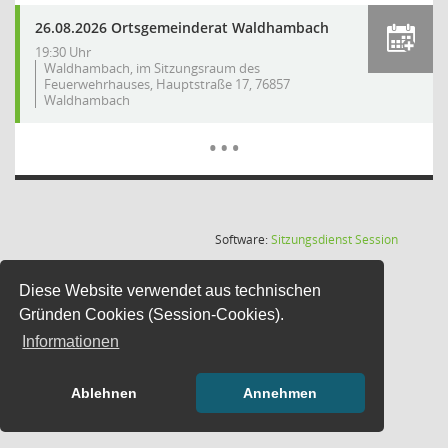
26.08.2026 Ortsgemeinderat Waldhambach
19:30 Uhr
Waldhambach, im Sitzungsraum des
Feuerwehrhauses, Hauptstraße 17, 76857
Waldhambach
Mehr Dat
…
(Wird in
Software:
Sitzungsdienst
Session
Diese Website verwendet aus technischen
Gründen Cookies (Session-Cookies).
Informationen
Ablehnen
Annehmen