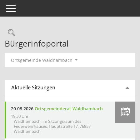
Toggle navigation
Rechercheauswahl
Bürgerinfoportal
Ortsgemeinde Waldhambach
Aktuelle Sitzungen
20.08.2026
Ortsgemeinderat Waldhambach
19:30 Uhr
Waldhambach, im Sitzungsraum des
Feuerwehrhauses, Hauptstraße 17, 76857
Waldhambach